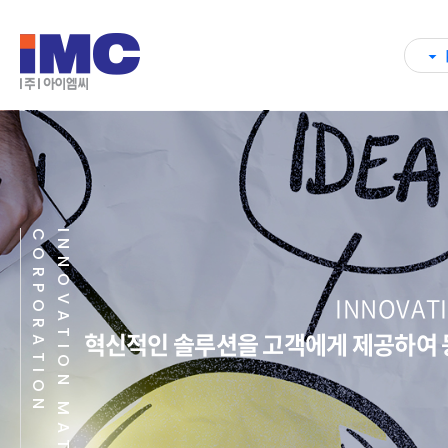
N
I
N
N
O
V
A
T
I
O
N
M
A
T
E
R
I
A
L
S
C
O
R
P
O
R
A
T
I
O
CUSTOMER 
최고의 품질로 최고의 가치를 창출